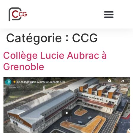
Catégorie :
CCG
Collège Lucie Aubrac à
Grenoble